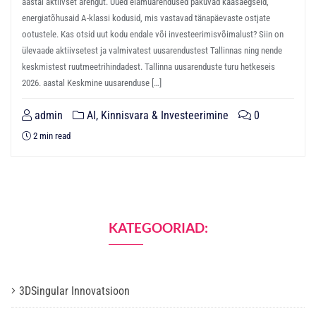
aastal aktiivset arengut. Uued elamuarendused pakuvad kaasaegseid,
energiatõhusaid A-klassi kodusid, mis vastavad tänapäevaste ostjate
ootustele. Kas otsid uut kodu endale või investeerimisvõimalust? Siin on
ülevaade aktiivsetest ja valmivatest uusarendustest Tallinnas ning nende
keskmistest ruutmeetrihindadest. Tallinna uusarenduste turu hetkeseis
2026. aastal Keskmine uusarenduse […]
admin
AI, Kinnisvara & Investeerimine
0
2 min read
KATEGOORIAD:
3DSingular Innovatsioon