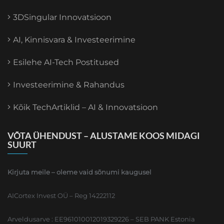
3DSingular Innovatsioon
AI, Kinnisvara & Investeerimine
Esilehe AI-Tech Postitused
Investeerimine & Rahandus
Kõik TechArtiklid – AI & Innovatsioon
VÕTA ÜHENDUST – ALUSTAME KOOS MIDAGI
SUURT
Kirjuta meile – oleme vaid sõnumi kaugusel
AICortex Invest OÜ – Reg 14222112
Arveldusarve : EE961010012019329226 – SEB PANK Estonia