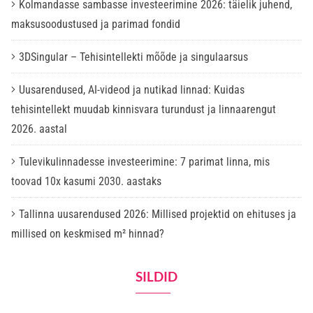
Kolmandasse sambasse investeerimine 2026: täielik juhend,
maksusoodustused ja parimad fondid
3DSingular – Tehisintellekti mõõde ja singulaarsus
Uusarendused, AI-videod ja nutikad linnad: Kuidas
tehisintellekt muudab kinnisvara turundust ja linnaarengut
2026. aastal
Tulevikulinnadesse investeerimine: 7 parimat linna, mis
toovad 10x kasumi 2030. aastaks
Tallinna uusarendused 2026: Millised projektid on ehituses ja
millised on keskmised m² hinnad?
SILDID