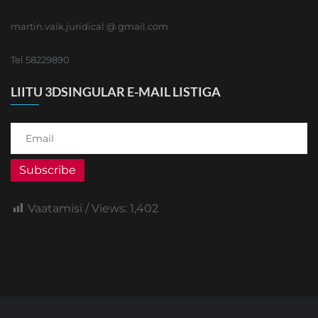
martin.vaik.juridical @ gmail.com
Tel 58229890
LIITU 3DSINGULAR E-MAIL LISTIGA
Subscribe
Vaatamisi / Views:
1,402