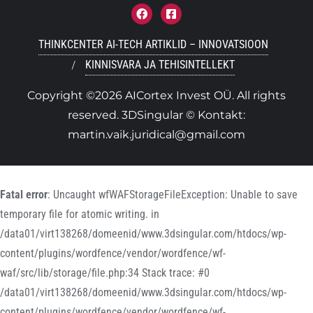
THINKCENTER AI-TECH ARTIKLID – INNOVATSIOON
KINNISVARA JA TEHISINTELLEKT
Copyright ©2026 AICortex Invest OÜ. All rights
reserved. 3DSingular © Kontakt:
martin.vaik.juridical@gmail.com
Fatal error
: Uncaught wfWAFStorageFileException: Unable to save
temporary file for atomic writing. in
/data01/virt138268/domeenid/www.3dsingular.com/htdocs/wp-
content/plugins/wordfence/vendor/wordfence/wf-
waf/src/lib/storage/file.php:34 Stack trace: #0
/data01/virt138268/domeenid/www.3dsingular.com/htdocs/wp-
content/plugins/wordfence/vendor/wordfence/wf-