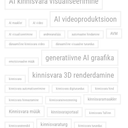
AI kinnisvara visualiseerimine
AI videoproduktsioon
AI maakler
AI video
AVM
AI visualiseerimine
andmeanalüüs
automaatne hindamine
dünaamiline kinnisvara video
dünaamiline visuaalne turundus
generatiivne AI graafika
emotsionaalne müük
kinnisvara 3D renderdamine
kinnisvara
kinnisvara automatiseerimine
kinnisvara digiturundus
kinnisvara hind
kinnisvaramaakler
kinnisvara hinnastamine
kinnisvarainvesteering
Kinnisvara müük
kinnisvaraportaal
kinnisvara Tallinn
kinnisvaraturg
kinnisvaratrendid
kinnisvara turundus