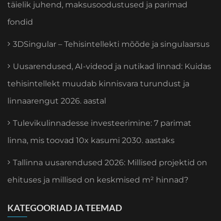
täielik juhend, maksusoodustused ja parimad
fondid
3DSingular – Tehisintellekti mõõde ja singulaarsus
Uusarendused, AI-videod ja nutikad linnad: Kuidas
tehisintellekt muudab kinnisvara turundust ja
linnaarengut 2026. aastal
Tulevikulinnadesse investeerimine: 7 parimat
linna, mis toovad 10x kasumi 2030. aastaks
Tallinna uusarendused 2026: Millised projektid on
ehituses ja millised on keskmised m² hinnad?
KATEGOORIAD JA TEEMAD