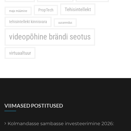
Tehisintellekt
PropTech
maja müümine
tehisintellekt kinnisvara
uusarendus
videopõhine brändi seotus
virtuaaltuur
VIIMASED POSTITUSED
Kolmandasse sambasse investeerimine 2026: