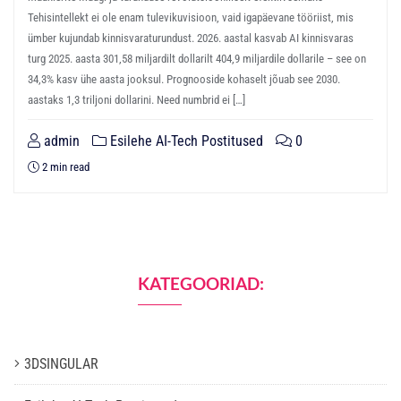
Tehisintellekt ei ole enam tulevikuvisioon, vaid igapäevane tööriist, mis
ümber kujundab kinnisvaraturundust. 2026. aastal kasvab AI kinnisvaras
turg 2025. aasta 301,58 miljardilt dollarilt 404,9 miljardile dollarile – see on
34,3% kasv ühe aasta jooksul. Prognooside kohaselt jõuab see 2030.
aastaks 1,3 triljoni dollarini. Need numbrid ei […]
admin
Esilehe AI-Tech Postitused
0
2 min read
KATEGOORIAD:
3DSINGULAR