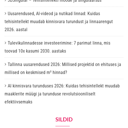
3DSingular – Tehisintellekti mõõde ja singulaarsus
Uusarendused, AI-videod ja nutikad linnad: Kuidas
tehisintellekt muudab kinnisvara turundust ja linnaarengut
2026. aastal
Tulevikulinnadesse investeerimine: 7 parimat linna, mis
toovad 10x kasumi 2030. aastaks
Tallinna uusarendused 2026: Millised projektid on ehituses ja
millised on keskmised m² hinnad?
AI kinnisvara turunduses 2026: Kuidas tehisintellekt muudab
maaklerite müügi ja turunduse revolutsiooniliselt
efektiivsemaks
SILDID