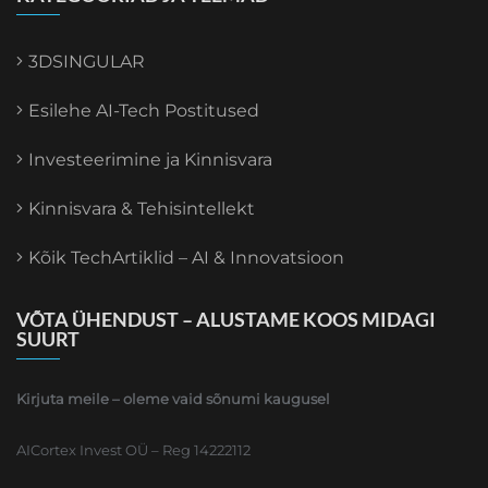
3DSINGULAR
Esilehe AI-Tech Postitused
Investeerimine ja Kinnisvara
Kinnisvara & Tehisintellekt
Kõik TechArtiklid – AI & Innovatsioon
VÕTA ÜHENDUST – ALUSTAME KOOS MIDAGI
SUURT
Kirjuta meile – oleme vaid sõnumi kaugusel
AICortex Invest OÜ – Reg 14222112