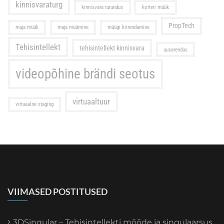
kinnisvaraturg
kinnisvara turundus
korteri müük
PropTech
maja müük
maja müümine
müügi kiirendamine
Tehisintellekt
tehisintellekt kinnisvara
uusarendus
videopõhine brändi seotus
virtuaaltuur
virtuaalne staging
VIIMASED POSTITUSED
3DSingular – Tehisintellekti mõõde ja singulaarsus