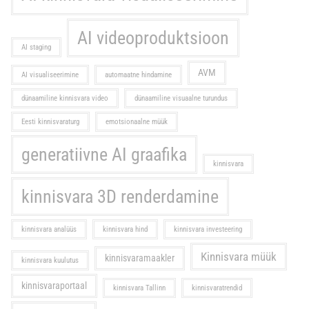
AI videoproduktsioon
AI staging
AVM
AI visualiseerimine
automaatne hindamine
dünaamiline kinnisvara video
dünaamiline visuaalne turundus
Eesti kinnisvaraturg
emotsionaalne müük
generatiivne AI graafika
kinnisvara
kinnisvara 3D renderdamine
kinnisvara analüüs
kinnisvara hind
kinnisvara investeering
Kinnisvara müük
kinnisvaramaakler
kinnisvara kuulutus
kinnisvaraportaal
kinnisvara Tallinn
kinnisvaratrendid