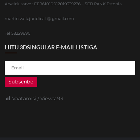
Arveldusarve : EE961010012019329226 – SEB PANK Estonia
martin.vaik.juridical @ gmail.com
Tel 58229890
LIITU 3DSINGULAR E-MAIL LISTIGA
Subscribe
Vaatamisi / Views:
93