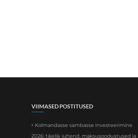
VIIMASED POSTITUSED
Kolmandasse sambasse investeerimine
2026: täielik juhend, maksusoodustused ja