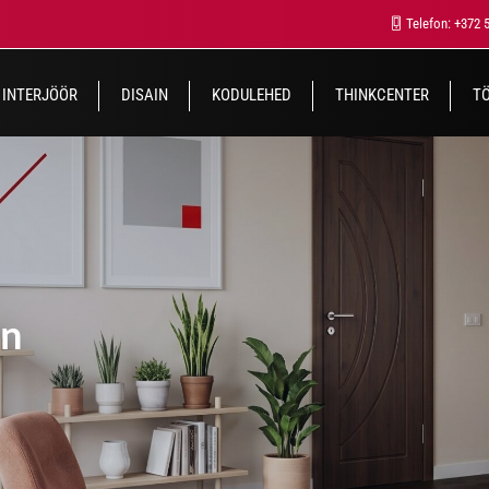
Telefon: +372 
INTERJÖÖR
DISAIN
KODULEHED
THINKCENTER
T
on