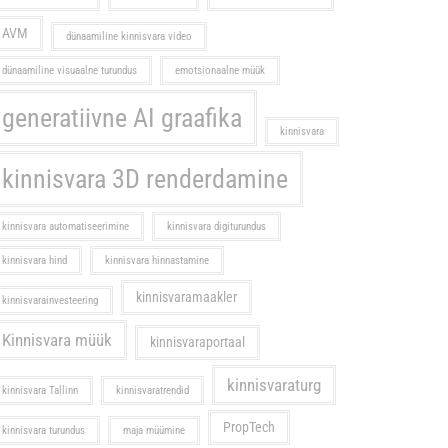
AVM
dünaamiline kinnisvara video
dünaamiline visuaalne turundus
emotsionaalne müük
generatiivne AI graafika
kinnisvara
kinnisvara 3D renderdamine
kinnisvara automatiseerimine
kinnisvara digiturundus
kinnisvara hind
kinnisvara hinnastamine
kinnisvaramaakler
kinnisvarainvesteering
Kinnisvara müük
kinnisvaraportaal
kinnisvaraturg
kinnisvara Tallinn
kinnisvaratrendid
PropTech
kinnisvara turundus
maja müümine