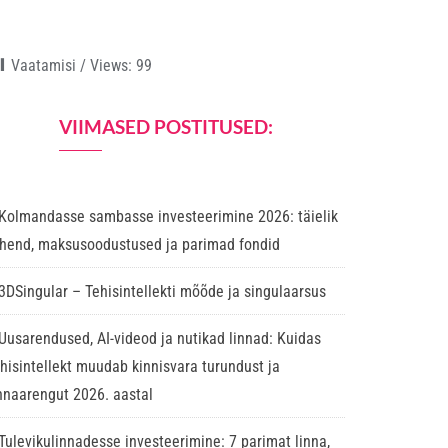
Vaatamisi / Views:
99
VIIMASED POSTITUSED:
Kolmandasse sambasse investeerimine 2026: täielik
uhend, maksusoodustused ja parimad fondid
3DSingular – Tehisintellekti mõõde ja singulaarsus
Uusarendused, AI-videod ja nutikad linnad: Kuidas
ehisintellekt muudab kinnisvara turundust ja
innaarengut 2026. aastal
Tulevikulinnadesse investeerimine: 7 parimat linna,