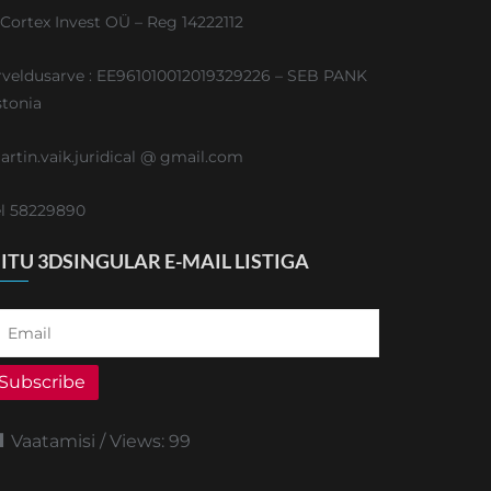
ICortex Invest OÜ – Reg 14222112
rveldusarve : EE961010012019329226 – SEB PANK
stonia
artin.vaik.juridical @ gmail.com
el 58229890
IITU 3DSINGULAR E-MAIL LISTIGA
Subscribe
Vaatamisi / Views:
99