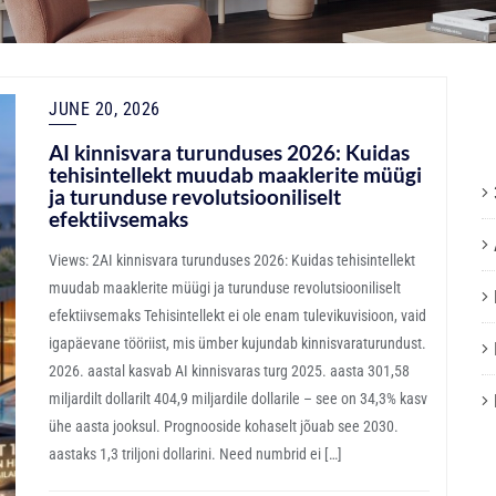
JUNE 20, 2026
AI kinnisvara turunduses 2026: Kuidas
tehisintellekt muudab maaklerite müügi
ja turunduse revolutsiooniliselt
efektiivsemaks
Views: 2AI kinnisvara turunduses 2026: Kuidas tehisintellekt
muudab maaklerite müügi ja turunduse revolutsiooniliselt
efektiivsemaks Tehisintellekt ei ole enam tulevikuvisioon, vaid
igapäevane tööriist, mis ümber kujundab kinnisvaraturundust.
2026. aastal kasvab AI kinnisvaras turg 2025. aasta 301,58
miljardilt dollarilt 404,9 miljardile dollarile – see on 34,3% kasv
ühe aasta jooksul. Prognooside kohaselt jõuab see 2030.
aastaks 1,3 triljoni dollarini. Need numbrid ei […]