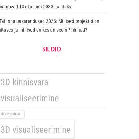
is toovad 10x kasumi 2030. aastaks
Tallinna uusarendused 2026: Millised projektid on
hituses ja millised on keskmised m² hinnad?
SILDID
3D kinnisvara
visualiseerimine
3D virtuaaltuur
3D visualiseerimine