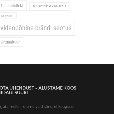
Tehisintellekt
tehisintellekt kinnisvara
uusarendus
videopõhine brändi seotus
virtuaaltuur
ÕTA ÜHENDUST – ALUSTAME KOOS
IDAGI SUURT
irjuta meile – oleme vaid sõnumi kaugusel