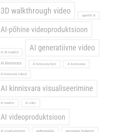
3D walkthrough video
agentlik AI
AI-põhine videoproduktsioon
AI generatiivne video
AI 3D mudelid
AI kinnisvara
AI kinnisvara Eesti
AI kinnisvaras
AI kinnisvara videod
AI kinnisvara visualiseerimine
AI maakler
AI video
AI videoproduktsioon
AI visualiseerimine
andmeanalüüs
automaatne hindamine