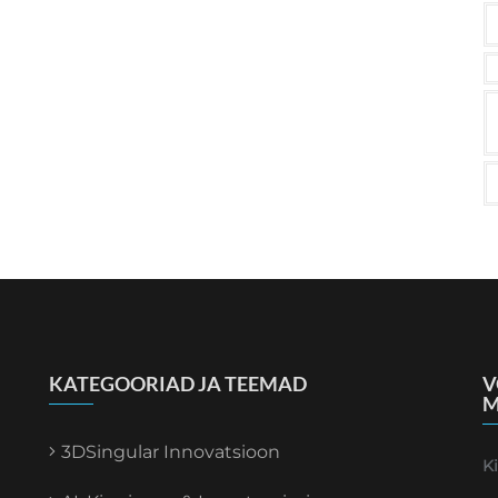
KATEGOORIAD JA TEEMAD
V
M
3DSingular Innovatsioon
K