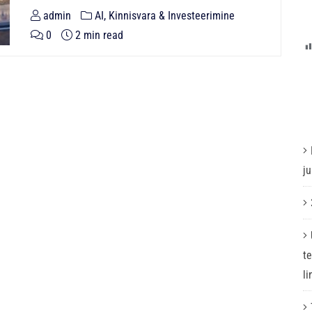
admin
AI, Kinnisvara & Investeerimine
0
2 min read
j
t
l