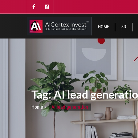
HOME
3D
Tag:
AI lead generati
Home
AI lead generation