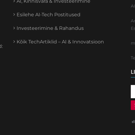
AI, Kinnisvara & Investeerimine
A
Esilehe AI-Tech Postitused
A
Investeerimine & Rahandus
E
Kõik TechArtiklid – AI & Innovatsioon
m
d:
T
L