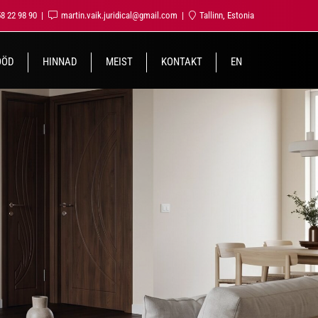
58 22 98 90
martin.vaik.juridical@gmail.com
Tallinn, Estonia
ÖÖD
HINNAD
MEIST
KONTAKT
EN