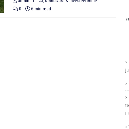
admin
AI, Kinnisvara & Investeerimine
0
6 min read
j
t
l