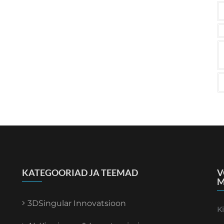
KATEGOORIAD JA TEEMAD
V
M
3DSingular Innovatsioon
K