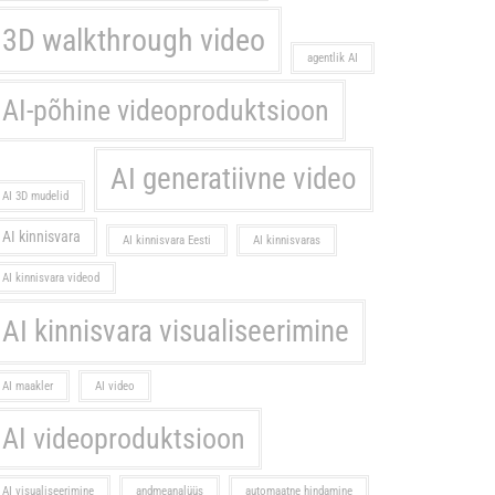
3D walkthrough video
agentlik AI
AI-põhine videoproduktsioon
AI generatiivne video
AI 3D mudelid
AI kinnisvara
AI kinnisvara Eesti
AI kinnisvaras
AI kinnisvara videod
AI kinnisvara visualiseerimine
AI maakler
AI video
AI videoproduktsioon
AI visualiseerimine
andmeanalüüs
automaatne hindamine