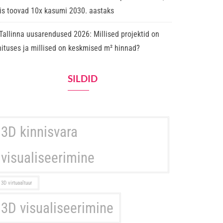
is toovad 10x kasumi 2030. aastaks
Tallinna uusarendused 2026: Millised projektid on
hituses ja millised on keskmised m² hinnad?
SILDID
3D kinnisvara
visualiseerimine
3D virtuaaltuur
3D visualiseerimine