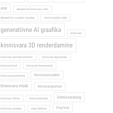
AVM
dünaamiline kinnisvara video
dünaamiline visuaalne turundus
emotsionaalne müük
generatiivne AI graafika
kinnisvara
kinnisvara 3D renderdamine
kinnisvara automatiseerimine
kinnisvara digiturundus
kinnisvara hind
kinnisvara hinnastamine
kinnisvaramaakler
kinnisvarainvesteering
Kinnisvara müük
kinnisvaraportaal
kinnisvaraturg
kinnisvara Tallinn
kinnisvaratrendid
PropTech
kinnisvara turundus
maja müümine