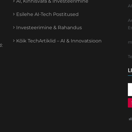
AI, Kinnisvara & Investeerimine
A
Esilehe AI-Tech Postitused
A
Investeerimine & Rahandus
E
Kõik TechArtiklid – AI & Innovatsioon
m
d:
T
L