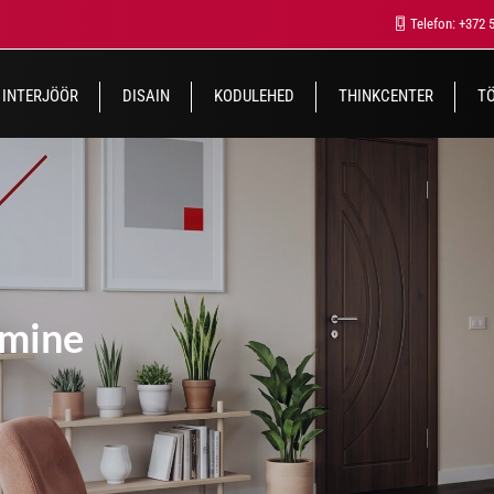
Telefon: +372 
INTERJÖÖR
DISAIN
KODULEHED
THINKCENTER
T
imine