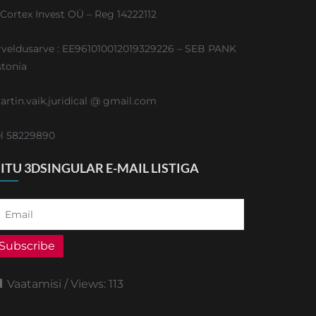
ICortex Invest OÜ – Reg 14222112
rveldusarve : EE961010012019329226 – SEB PANK
stonia
artin.vaik.juridical @ gmail.com
el 58229890
IITU 3DSINGULAR E-MAIL LISTIGA
Subscribe
Vaatamisi / Views:
113