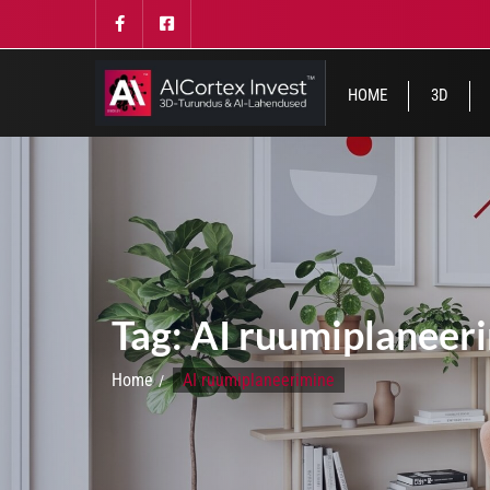
HOME
3D
Tag:
AI ruumiplaneer
Home
AI ruumiplaneerimine