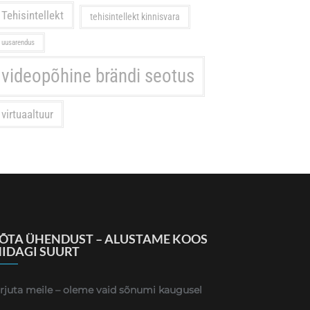
Tehisintellekt
tehisintellekt kinnisvara
uusarendus
videopõhine brändi seotus
virtuaaltuur
ÕTA ÜHENDUST – ALUSTAME KOOS
IDAGI SUURT
irjuta meile – oleme vaid sõnumi kaugusel