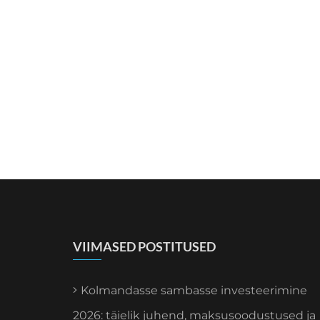
VIIMASED POSTITUSED
Kolmandasse sambasse investeerimine
2026: täielik juhend, maksusoodustused ja