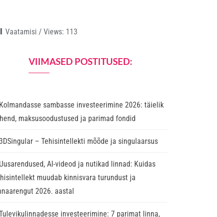
Vaatamisi / Views:
113
VIIMASED POSTITUSED:
Kolmandasse sambasse investeerimine 2026: täielik
uhend, maksusoodustused ja parimad fondid
3DSingular – Tehisintellekti mõõde ja singulaarsus
Uusarendused, AI-videod ja nutikad linnad: Kuidas
ehisintellekt muudab kinnisvara turundust ja
innaarengut 2026. aastal
Tulevikulinnadesse investeerimine: 7 parimat linna,