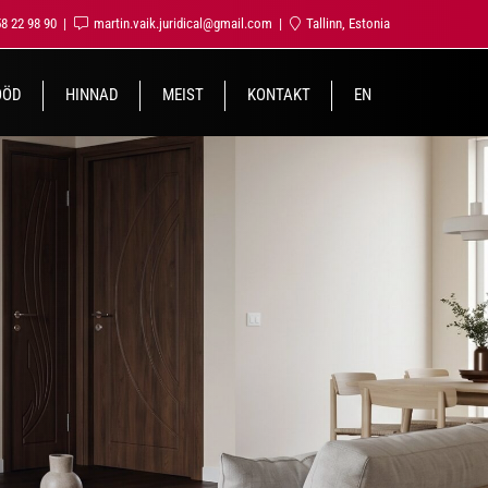
58 22 98 90
martin.vaik.juridical@gmail.com
Tallinn, Estonia
ÖÖD
HINNAD
MEIST
KONTAKT
EN