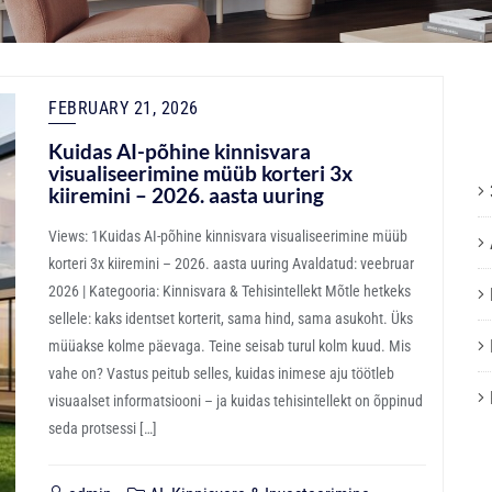
FEBRUARY 21, 2026
Kuidas AI-põhine kinnisvara
visualiseerimine müüb korteri 3x
kiiremini – 2026. aasta uuring
Views: 1Kuidas AI-põhine kinnisvara visualiseerimine müüb
korteri 3x kiiremini – 2026. aasta uuring Avaldatud: veebruar
2026 | Kategooria: Kinnisvara & Tehisintellekt Mõtle hetkeks
sellele: kaks identset korterit, sama hind, sama asukoht. Üks
müüakse kolme päevaga. Teine seisab turul kolm kuud. Mis
vahe on? Vastus peitub selles, kuidas inimese aju töötleb
visuaalset informatsiooni – ja kuidas tehisintellekt on õppinud
seda protsessi […]